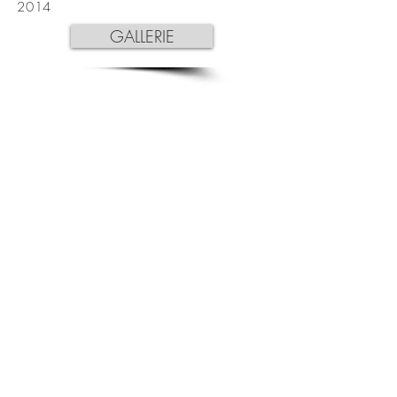
2014
GALLERIE
UNSER
KONTAKT
Enschedestr. 39 | 48529 Nordhorn
info@tischlermeister-gervink.de
Telefon: 0172-8734491
© 2024 by Tischlerei Gervink.