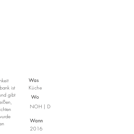
hkeit
Was
bank ist
Küche
und gibt
Wo
eißen,
NOH | D
ichten
 wurde
Wann
nen
2016