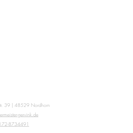
tr. 39 | 48529 Nordhorn
lermeister-gervink.de
 0172-8734491