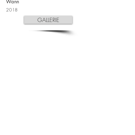
Wann
2018
GALLERIE
UNSER
KONTAKT
Enschedestr. 39 | 48529 Nordhorn
info@tischlermeister-gervink.de
Telefon: 0172-8734491
© 2024 by Tischlerei Gervink.